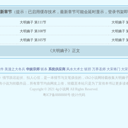
最新章节
（提示：已启用缓存技术，最新章节可能会延时显示，登录书架
大明嫡子 第111节
大明嫡子 第
大明嫡子 第108节
大明嫡子 第
大明嫡子 第105节
大明嫡子 第
《大明嫡子》正文
软件
美漫之大冬兵
华娱宗师
斩杀
系统供应商
风水大术士
斩邪
万界圣师
大宋将门
大宋
能巨星
绝对交易
全职武神
位面复制大师
华娱特效大亨
原始大厨王
怪物聊天群
某美漫
》情节跌宕起伏、扣人心弦，是一本情节与文笔俱佳的，t3b2小说网转载收集大明嫡
有小说为转载作品，所有章节均由网友上传，转载至本站只是为了宣传本书让更多读
长别打脸
Copyright © 2021 4g小说网 All Rights Reserved.
粤ICP备8888888号 统计代码