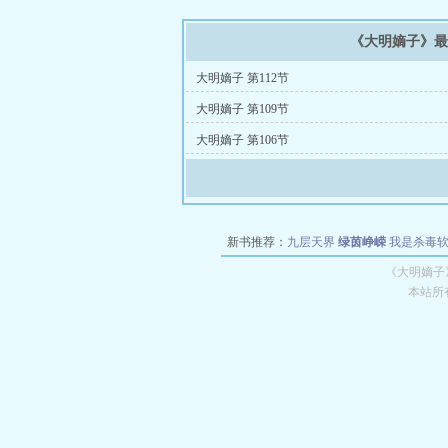
《大明嫡子》
大明嫡子 第112节
大明嫡子 第109节
大明嫡子 第106节
新书推荐：
九层天界
绿茵峥嵘
我是杀毒
空城
战争天堂
混元道纪
教练万岁
都市全
《大明嫡子
本站所