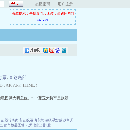
忘记密码
用户注册
温馨提示：手机版同步阅读，请访问网址
m.4g.re
荐票
,
直达底部
D,JAR,APK,HTML )
敢图谋大明皇位。” “蓝玉大将军是朕最
夫
超级传奇商店
超级运动专家
超级浮空城
战争天
皇
都市极品医仙
九天
酋长别打脸