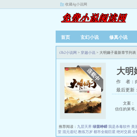
收藏4g小说网
首页
玄幻小说
修真小说
t3b2小说网
>
穿越小说
> 大明嫡子最新章节列表
大明
作 者：
最后更新：20
文案：
信任的舅爷。
推荐阅读：
九层天界
绿茵峥嵘
我是杀毒软件
美
堂
混元道纪
教练万岁
都市全能巨星
绝对交易
全