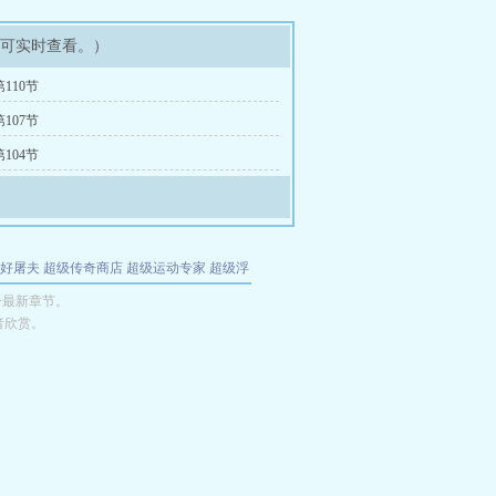
即可实时查看。）
110节
107节
104节
好屠夫
超级传奇商店
超级运动专家
超级浮
的特工
我夺舍了魔皇
都市极品医仙
九天
酋
子最新章节。
者欣赏。