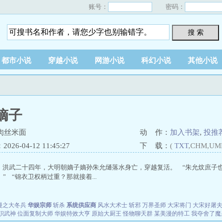
账号：
密码：
搜 索
都市小说
穿越小说
网游小说
科幻小说
其他小说
嫡子
肉丝米面
动 作：
加入书架
,
投推
26-04-12 11:45:27
下 载：
(
TXT
,CHM,UM
 洪武二十四年，大明朝嫡子嫡孙朱允熥落水身亡，穿越复活。 “朱允炆庶子也
” “锦衣卫权柄过重？那就接着...
漫之大冬兵
华娱宗师
斩杀
系统供应商
风水大术士
斩邪
万界圣师
大宋将门
大宋好屠
职武神
位面复制大师
华娱特效大亨
原始大厨王
怪物聊天群
某美漫的特工
我夺舍了魔