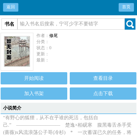
返回
首页
书名
作者：
修尾
分类：
状态：0
更新：
最新：
开始阅读
查看目录
加入书架
点击下载
小说简介
“有野心的狐狸，从不在乎谁的死活，包括自
己.” ————————— 楚逸×柏砚寒 腹黑毒舌杀手受
(蔷薇)x风流浪荡公子哥(冷杉) * 一次蓄谋已久的任务，将