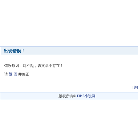
出现错误！
错误原因：对不起，该文章不存在！
请
返 回
并修正
[
关
版权所有©
t3b2小说网