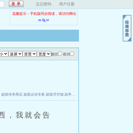
忘记密码
用户注册
温馨提示：手机版同步阅读，请访问网址
m.4g.re
翻页
夜间
夫
超级传奇商店
超级运动专家
超级浮空城
战争天堂
混元道纪
教练万岁
都市全能巨星
西，我就会告