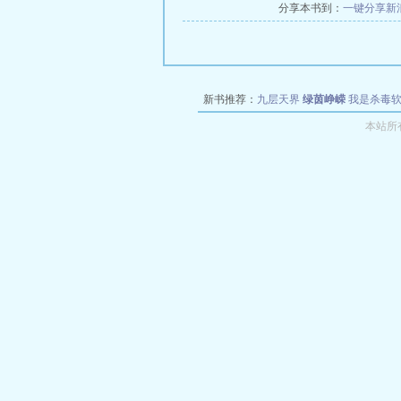
分享本书到：
一键分享
新
新书推荐：
九层天界
绿茵峥嵘
我是杀毒
空城
战争天堂
混元道纪
教练万岁
都市全
本站所