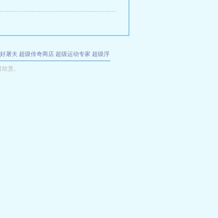
好屠夫
超级传奇商店
超级运动专家
超级浮
的特工
我夺舍了魔皇
都市极品医仙
九天
酋
者欣赏。