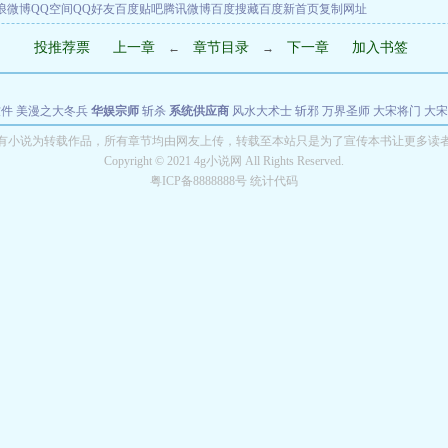
浪微博
QQ空间
QQ好友
百度贴吧
腾讯微博
百度搜藏
百度新首页
复制网址
投推荐票
上一章
章节目录
下一章
加入书签
←
→
软件
美漫之大冬兵
华娱宗师
斩杀
系统供应商
风水大术士
斩邪
万界圣师
大宋将门
大宋
能巨星
绝对交易
全职武神
位面复制大师
华娱特效大亨
原始大厨王
怪物聊天群
某美漫
有小说为转载作品，所有章节均由网友上传，转载至本站只是为了宣传本书让更多读
Copyright © 2021 4g小说网 All Rights Reserved.
长别打脸
粤ICP备8888888号 统计代码