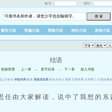
账号：
密码：
搜 索
都市小说
穿越小说
网游小说
科幻小说
其他小说
结语
投推荐票
上一章
章节目录
下一章
加入书签
←
→
漫之大冬兵
华娱宗师
斩杀
系统供应商
风水大术士
斩邪
万界圣师
大宋将门
大宋好屠
思任由大家解读，说中了我想的东