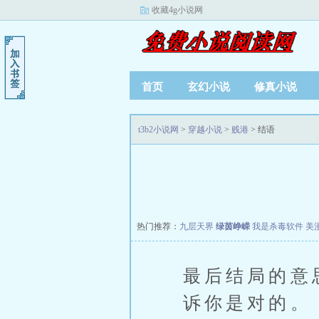
收藏4g小说网
首页
玄幻小说
修真小说
t3b2小说网
>
穿越小说
>
贱港
> 结语
热门推荐：
九层天界
绿茵峥嵘
我是杀毒软件
美
最后结局的意
诉你是对的。