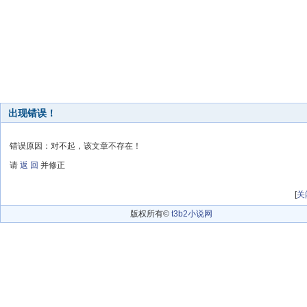
出现错误！
错误原因：对不起，该文章不存在！
请
返 回
并修正
[
关
版权所有©
t3b2小说网